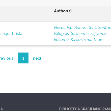
Author(s)
Neves, Bia
;
Barros, Denis Sant’a
 equilibrista
Milagres, Guilherme
;
Fujiyama,
Iracema
;
Kawashima, Thaís
revious
1
next
LA
BIBLIOTECA GRACILIANO RAM