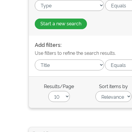
Start a new search
Add filters:
Use filters to refine the search results.
Results/Page
Sort items by