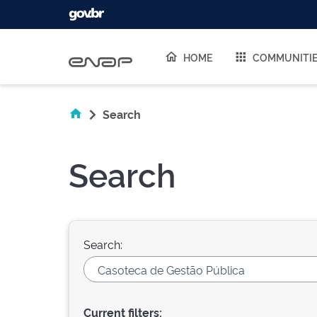
Skip navigation
HOME
COMMUNITI
Search
Search
Search:
Current filters: