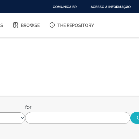
COMUNICA BR
ACESSO À INFORMAÇÃO
IR
PARA
ES
BROWSE
THE REPOSITORY
O
CONTEÚDO
for