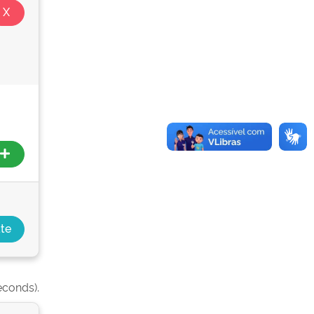
econds).