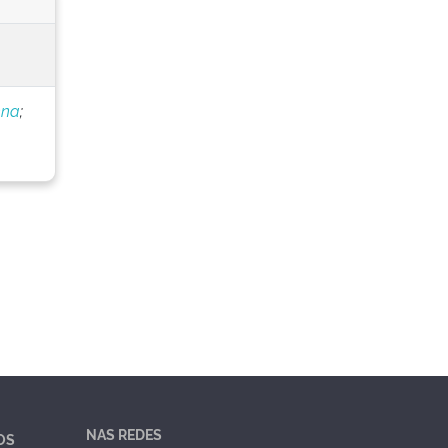
nna
;
NAS REDES
OS