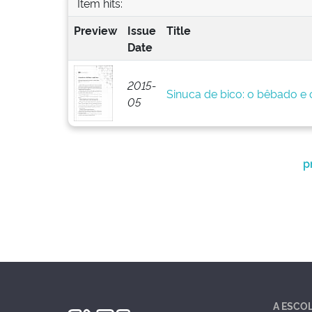
Item hits:
Preview
Issue
Title
Date
2015-
Sinuca de bico: o bêbado e o
05
p
A ESCO