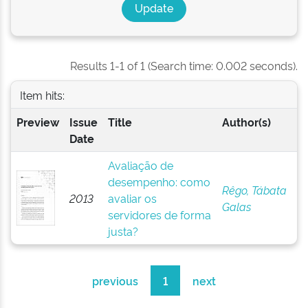
Results 1-1 of 1 (Search time: 0.002 seconds).
Item hits:
Preview
Issue
Title
Author(s)
Date
Avaliação de
desempenho: como
Rêgo, Tábata
2013
avaliar os
Galas
servidores de forma
justa?
previous
1
next