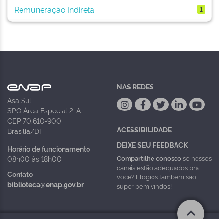
Remuneração Indireta
1
NAS REDES
Asa Sul
SPO Área Especial 2-A
CEP 70.610-900
ACESSIBILIDADE
Brasília/DF
DEIXE SEU FEEDBACK
Horário de funcionamento
Compartilhe conosco
se nossos
08h00 às 18h00
canais estão adequados pra
Contato
você? Elogios também são
biblioteca@enap.gov.br
super bem vindos!