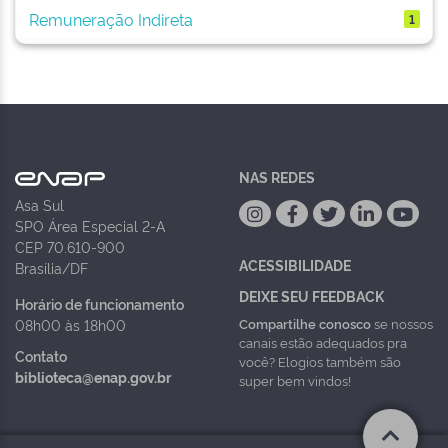
Remuneração Indireta
1
NAS REDES
Asa Sul
SPO Área Especial 2-A
CEP 70.610-900
ACESSIBILIDADE
Brasília/DF
DEIXE SEU FEEDBACK
Horário de funcionamento
Compartilhe conosco
se nossos
08h00 às 18h00
canais estão adequados pra
Contato
você? Elogios também são
biblioteca@enap.gov.br
super bem vindos!