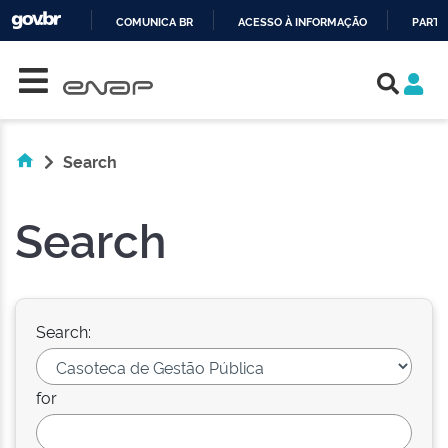
COMUNICA BR
ACESSO À INFORMAÇÃO
PARTI
Skip navigation
IR
PARA
O
CONTEÚDO
Search
Search
Search:
for