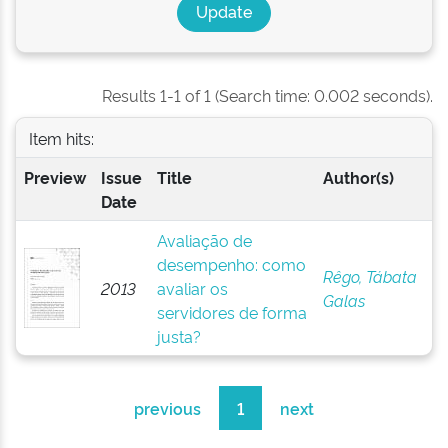
Results 1-1 of 1 (Search time: 0.002 seconds).
Item hits:
Preview
Issue
Title
Author(s)
Date
Avaliação de
desempenho: como
Rêgo, Tábata
2013
avaliar os
Galas
servidores de forma
justa?
previous
1
next