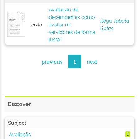
Avaliação de
desempenho: como
Rêgo, Tábata
2013
avaliar os
Galas
servidores de forma
justa?
previous
1
next
Discover
Subject
Avaliação
1