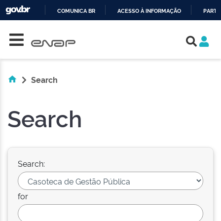
COMUNICA BR
ACESSO À INFORMAÇÃO
PARTI
Skip navigation
IR
PARA
O
CONTEÚDO
Search
Search
Search:
for