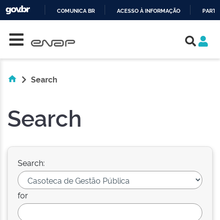
COMUNICA BR
ACESSO À INFORMAÇÃO
PARTI
Skip navigation
IR
PARA
O
CONTEÚDO
Search
Search
Search:
for