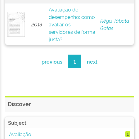
Avaliação de
desempenho: como
Rêgo, Tábata
2013
avaliar os
Galas
servidores de forma
justa?
previous
1
next
Discover
Subject
Avaliação
1