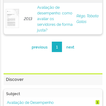
Avaliação de
desempenho: como
Rêgo, Tábata
2013
avaliar os
Galas
servidores de forma
justa?
previous
1
next
Discover
Subject
Avaliação de Desempenho
1