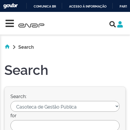
COMUNICA BR
ACESSO À INFORMAÇÃO
PARTI
Skip navigation
IR
PARA
O
CONTEÚDO
Search
Search
Search:
for