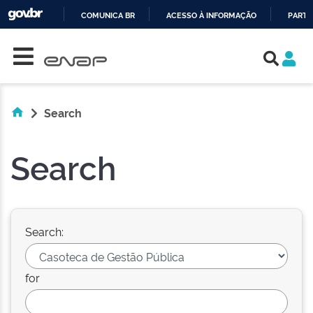
COMUNICA BR
ACESSO À INFORMAÇÃO
PARTI
Skip navigation
IR
PARA
O
CONTEÚDO
Search
Search
Search:
for