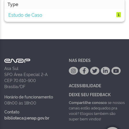
Type
Estudo de Caso
1
NAS REDES
Asa Sul
SPO Área Especial 2-A
CEP 70.610-900
ACESSIBILIDADE
Brasília/DF
DEIXE SEU FEEDBACK
Horário de funcionamento
Compartilhe conosco
se nossos
08h00 às 18h00
canais estão adequados pra
Contato
você? Elogios também são
biblioteca@enap.gov.br
super bem vindos!