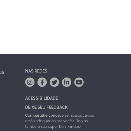
NAS REDES
OS
ACESSIBILIDADE
DEIXE SEU FEEDBACK
Compartilhe conosco
se nossos canais
estão adequados pra você? Elogios
também são super bem vindos!