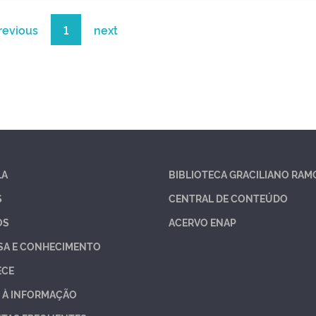
revious
1
next
LA
BIBLIOTECA GRACILIANO RAM
S
CENTRAL DE CONTEÚDO
OS
ACERVO ENAP
SA E CONHECIMENTO
ECE
 À INFORMAÇÃO