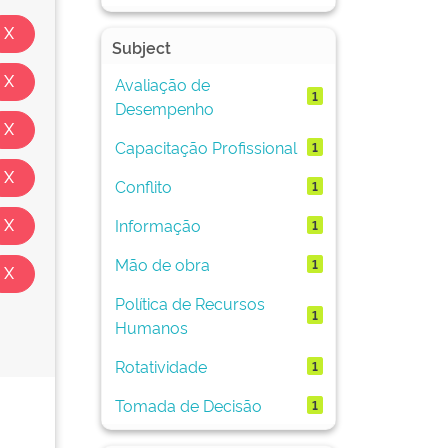
Subject
Avaliação de
1
Desempenho
Capacitação Profissional
1
Conflito
1
Informação
1
Mão de obra
1
Política de Recursos
1
Humanos
Rotatividade
1
Tomada de Decisão
1