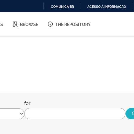
COMUNICA BR
ACESSO À INFORMAÇÃO
IR
PARA
ES
BROWSE
THE REPOSITORY
O
CONTEÚDO
for