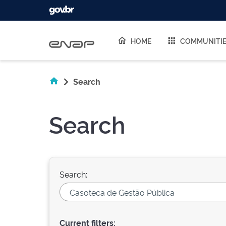
Skip navigation
HOME
COMMUNITI
Search
Search
Search:
Current filters: