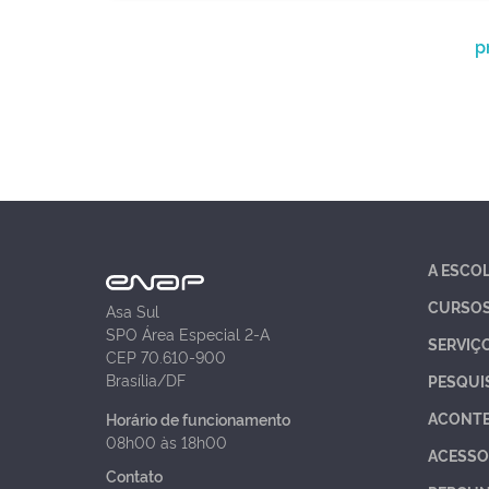
p
A ESCO
CURSO
Asa Sul
SPO Área Especial 2-A
SERVIÇ
CEP 70.610-900
Brasília/DF
PESQUI
ACONT
Horário de funcionamento
08h00 às 18h00
ACESSO
Contato