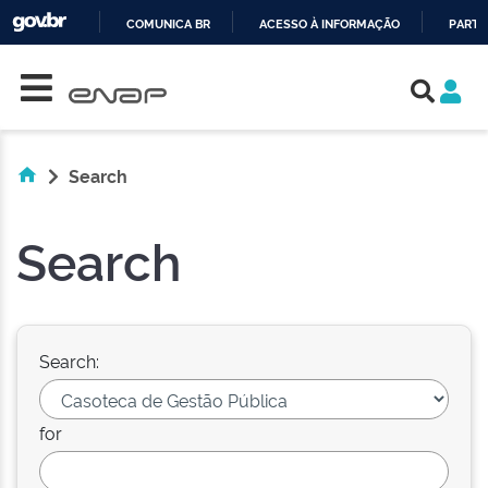
COMUNICA BR
ACESSO À INFORMAÇÃO
PARTI
Skip navigation
IR
PARA
O
CONTEÚDO
Search
Search
Search:
for