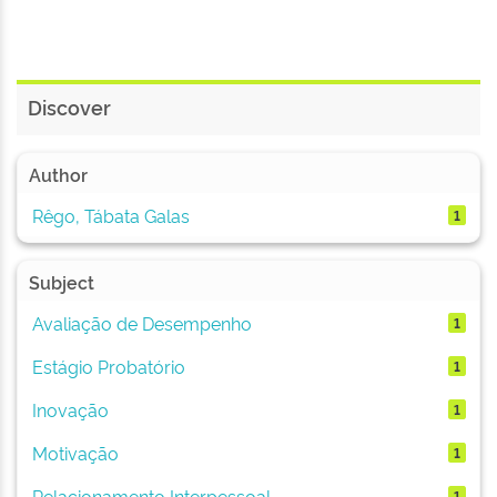
Discover
Author
Rêgo, Tábata Galas
1
Subject
Avaliação de Desempenho
1
Estágio Probatório
1
Inovação
1
Motivação
1
Relacionamento Interpessoal
1