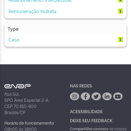
Remuneração Indireta
1
Type
Caso
1
NAS REDES
Asa Sul
SPO Área Especial 2-A
CEP 70.610-900
ACESSIBILIDADE
Brasília/DF
DEIXE SEU FEEDBACK
Horário de funcionamento
Compartilhe conosco
se nossos
08h00 às 18h00