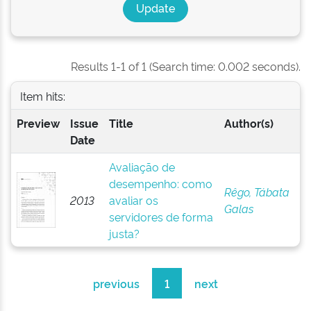
Results 1-1 of 1 (Search time: 0.002 seconds).
Item hits:
Preview
Issue
Title
Author(s)
Date
Avaliação de
desempenho: como
Rêgo, Tábata
2013
avaliar os
Galas
servidores de forma
justa?
previous
1
next