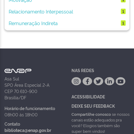
Relacionamento Interpessoal
1
Remuneração Indireta
1
NAS REDES
Asa Sul
SPO Área Especial 2-A
CEP 70.610-900
ACESSIBILIDADE
Brasília/DF
DEIXE SEU FEEDBACK
Horário de funcionamento
Compartilhe conosco
se nossos
08h00 às 18h00
canais estão adequados pra
Contato
você? Elogios também são
biblioteca@enap.gov.br
super bem vindos!