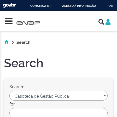
COMUNICA BR
ACESSO À INFORMAÇÃO
PARTI
Skip navigation
IR
PARA
O
CONTEÚDO
Search
Search
Search:
for