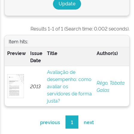
Results 1-1 of 1 (Search time: 0.002 seconds).
Item hits:
Preview
Issue
Title
Author(s)
Date
Avaliação de
desempenho: como
Rêgo, Tábata
2013
avaliar os
Galas
servidores de forma
justa?
previous
1
next