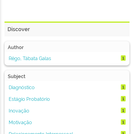
Discover
Author
Rêgo, Tábata Galas
1
Subject
Diagnóstico
1
Estágio Probatório
1
Inovação
1
Motivação
1
Relacionamento Interpessoal
1