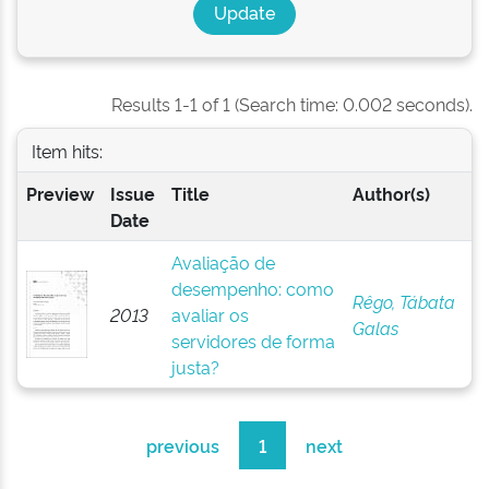
Results 1-1 of 1 (Search time: 0.002 seconds).
Item hits:
Preview
Issue
Title
Author(s)
Date
Avaliação de
desempenho: como
Rêgo, Tábata
2013
avaliar os
Galas
servidores de forma
justa?
previous
1
next