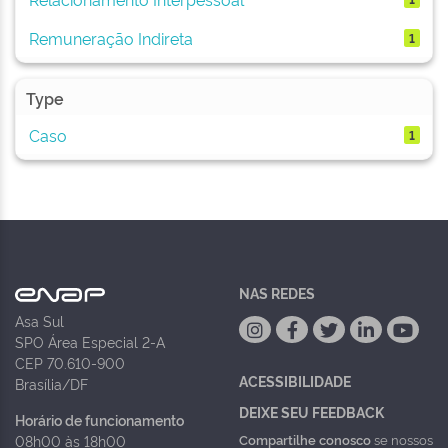
Remuneração Indireta
1
Type
Caso
1
NAS REDES
Asa Sul
SPO Área Especial 2-A
CEP 70.610-900
ACESSIBILIDADE
Brasília/DF
DEIXE SEU FEEDBACK
Horário de funcionamento
Compartilhe conosco
se nossos
08h00 às 18h00