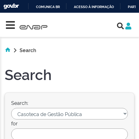
COMUNICA BR
ACESSO À INFORMAÇÃO
PARTI
Skip navigation
IR
PARA
O
CONTEÚDO
Search
Search
Search:
for