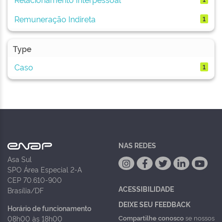
Remuneração Indireta
1
Type
Caso
1
NAS REDES
Asa Sul
SPO Área Especial 2-A
CEP 70.610-900
ACESSIBILIDADE
Brasília/DF
DEIXE SEU FEEDBACK
Horário de funcionamento
Compartilhe conosco
se nossos
08h00 às 18h00