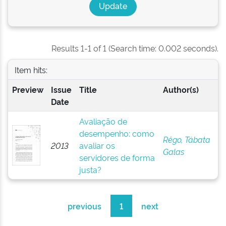
Results 1-1 of 1 (Search time: 0.002 seconds).
Item hits:
Preview
Issue
Title
Author(s)
Date
Avaliação de
desempenho: como
Rêgo, Tábata
2013
avaliar os
Galas
servidores de forma
justa?
previous
1
next