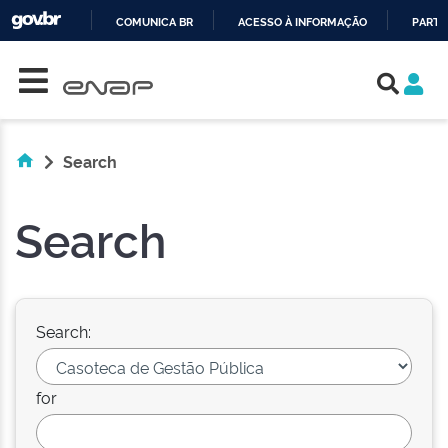
COMUNICA BR
ACESSO À INFORMAÇÃO
PARTI
Skip navigation
IR
PARA
O
CONTEÚDO
Search
Search
Search:
for