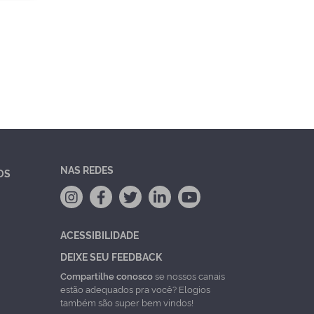
NAS REDES
OS
ACESSIBILIDADE
DEIXE SEU FEEDBACK
Compartilhe conosco
se nossos canais
estão adequados pra você? Elogios
também são super bem vindos!