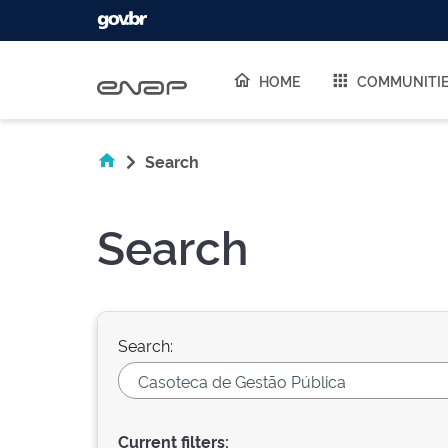
Skip navigation
HOME
COMMUNITI
Search
Search
Search:
Current filters: