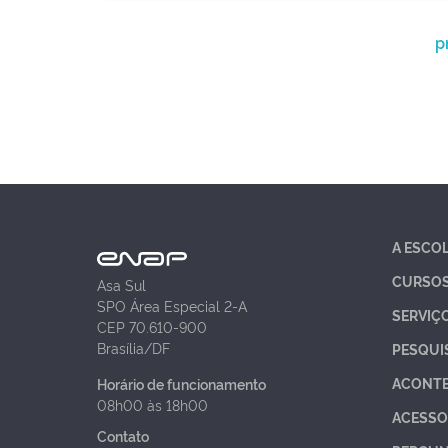
p
A ESCO
CURSO
Asa Sul
SPO Área Especial 2-A
SERVIÇ
CEP 70.610-900
Brasília/DF
PESQUI
ACONT
Horário de funcionamento
08h00 às 18h00
ACESSO
Contato