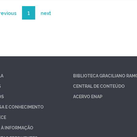
revious
1
next
LA
BIBLIOTECA GRACILIANO RAM
S
CENTRAL DE CONTEÚDO
OS
ACERVO ENAP
SA E CONHECIMENTO
ECE
 À INFORMAÇÃO