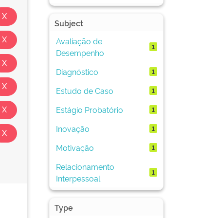
Subject
Avaliação de
1
Desempenho
Diagnóstico
1
Estudo de Caso
1
Estágio Probatório
1
Inovação
1
Motivação
1
Relacionamento
1
Interpessoal
Type