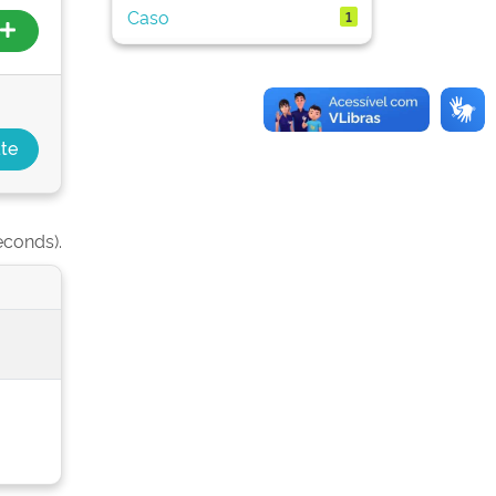
Caso
1
econds).