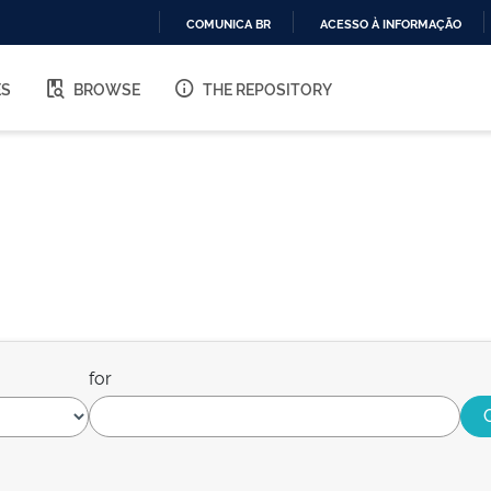
COMUNICA BR
ACESSO À INFORMAÇÃO
IR
PARA
ES
BROWSE
THE REPOSITORY
O
CONTEÚDO
for