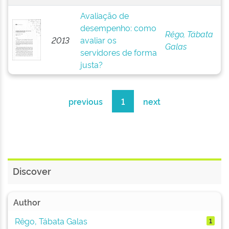
Avaliação de
desempenho: como
Rêgo, Tábata
2013
avaliar os
Galas
servidores de forma
justa?
previous
1
next
Discover
Author
Rêgo, Tábata Galas
1