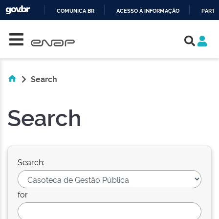
COMUNICA BR
ACESSO À INFORMAÇÃO
PARTI
Skip navigation
IR
PARA
O
CONTEÚDO
Search
Search
Search:
for