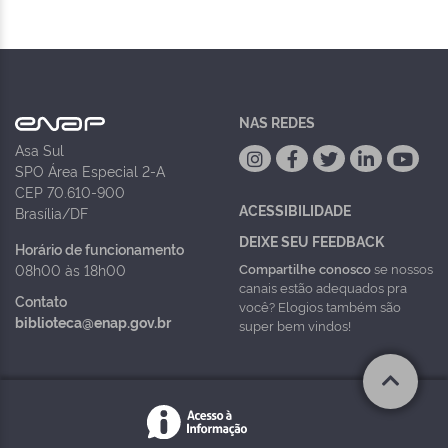
NAS REDES
Asa Sul
SPO Área Especial 2-A
CEP 70.610-900
ACESSIBILIDADE
Brasília/DF
DEIXE SEU FEEDBACK
Horário de funcionamento
Compartilhe conosco
se nossos
08h00 às 18h00
canais estão adequados pra
Contato
você? Elogios também são
biblioteca@enap.gov.br
super bem vindos!