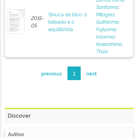
Sant’anna
;
Sinuca de bico: o
Milagres,
2015-
bêbado e o
Guilherme
;
05
equilibrista
Fujiyama,
Iracema
;
Kawashima,
Thaís
previous
1
next
Discover
Author