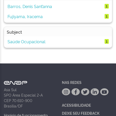
Barros, Denis Sant’anna
1
Fujiyama, Iracema
1
Subject
Saúde Ocupacional
1
NAS REDES
Asa Sul
SPO Área Especial 2-A
CEP 70.610-900
ACESSIBILIDADE
Brasília/DF
DEIXE SEU FEEDBACK
Horário de funcionamento