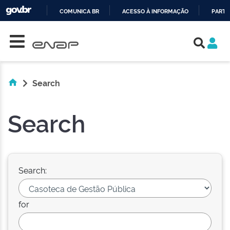
COMUNICA BR
ACESSO À INFORMAÇÃO
PARTI
Skip navigation
IR
PARA
O
CONTEÚDO
Search
Search
Search:
for