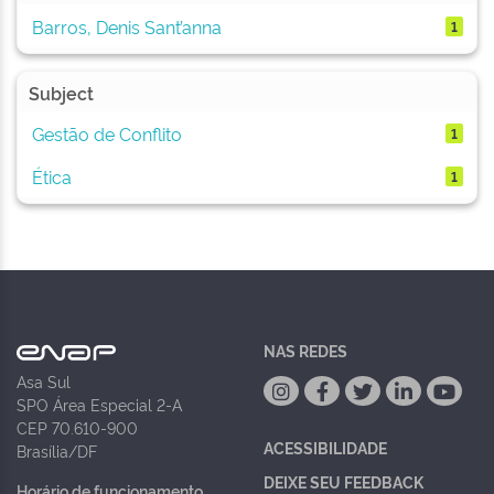
Barros, Denis Sant’anna
1
Subject
Gestão de Conflito
1
Ética
1
NAS REDES
Asa Sul
SPO Área Especial 2-A
CEP 70.610-900
ACESSIBILIDADE
Brasília/DF
DEIXE SEU FEEDBACK
Horário de funcionamento