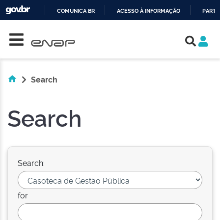
COMUNICA BR
ACESSO À INFORMAÇÃO
PARTI
Skip navigation
IR
PARA
O
CONTEÚDO
Search
Search
Search:
for