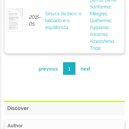
Sant’anna
;
Sinuca de bico: o
Milagres,
2015-
bêbado e o
Guilherme
;
05
equilibrista
Fujiyama,
Iracema
;
Kawashima,
Thaís
previous
1
next
Discover
Author