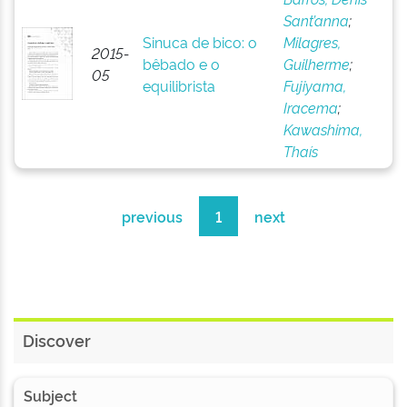
Sant’anna
;
Sinuca de bico: o
Milagres,
2015-
bêbado e o
Guilherme
;
05
equilibrista
Fujiyama,
Iracema
;
Kawashima,
Thaís
previous
1
next
Discover
Subject