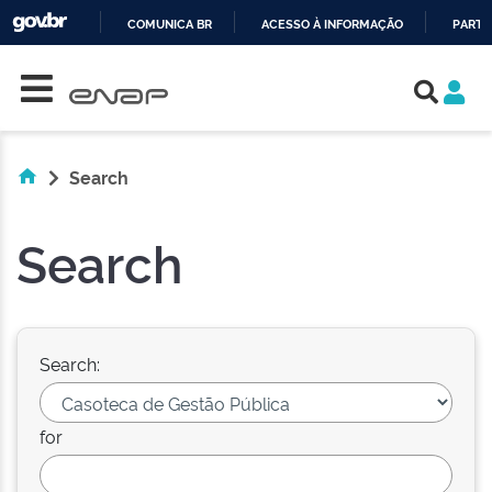
COMUNICA BR
ACESSO À INFORMAÇÃO
PARTI
Skip navigation
IR
PARA
O
CONTEÚDO
Search
Search
Search:
for