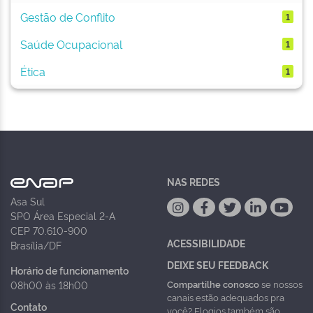
Gestão de Conflito
1
Saúde Ocupacional
1
Ética
1
NAS REDES
Asa Sul
SPO Área Especial 2-A
CEP 70.610-900
ACESSIBILIDADE
Brasília/DF
DEIXE SEU FEEDBACK
Horário de funcionamento
Compartilhe conosco
se nossos
08h00 às 18h00
canais estão adequados pra
Contato
você? Elogios também são