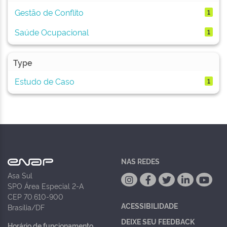
Gestão de Conflito
1
Saúde Ocupacional
1
Type
Estudo de Caso
1
NAS REDES
Asa Sul
SPO Área Especial 2-A
CEP 70.610-900
ACESSIBILIDADE
Brasília/DF
DEIXE SEU FEEDBACK
Horário de funcionamento