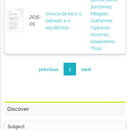
Sant’anna
;
Sinuca de bico: o
Milagres,
2015-
bêbado e o
Guilherme
;
05
equilibrista
Fujiyama,
Iracema
;
Kawashima,
Thaís
previous
1
next
Discover
Subject