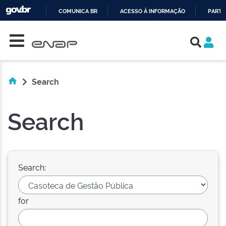
COMUNICA BR
ACESSO À INFORMAÇÃO
PARTI
Skip navigation
IR
PARA
O
CONTEÚDO
Search
Search
Search:
for