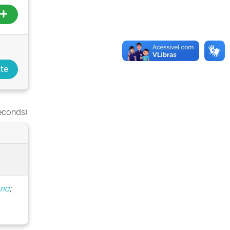
econds).
nna
;