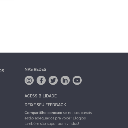
NAS REDES
OS
ACESSIBILIDADE
DEIXE SEU FEEDBACK
Compartilhe conosco
se nossos canais
estão adequados pra você? Elogios
também são super bem vindos!