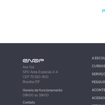
p
A ESCO
CURSO
Asa Sul
SPO Área Especial 2-A
SERVIÇ
CEP 70.610-900
Brasília/DF
PESQUI
ACONT
Horário de funcionamento
08h00 às 18h00
ACESSO
Contato