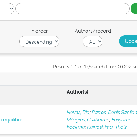
In order
Authors/record
Results 1-1 of 1 (Search time: 0.002 s
Author(s)
Neves, Bia
;
Barros, Denis Sant’a
 equilibrista
Milagres, Guilherme
;
Fujiyama,
Iracema
;
Kawashima, Thaís