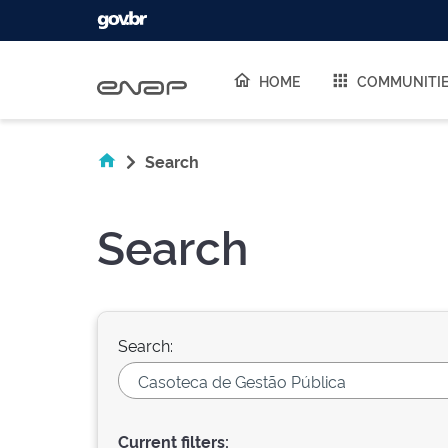
Skip navigation
HOME
COMMUNITI
Search
Search
Search:
Current filters: