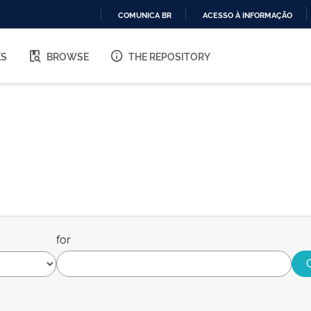
COMUNICA BR
ACESSO À INFORMAÇÃO
IR
PARA
ES
BROWSE
THE REPOSITORY
O
CONTEÚDO
for