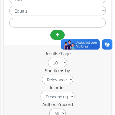
Results/Page
Sort items by
In order
Authors/record