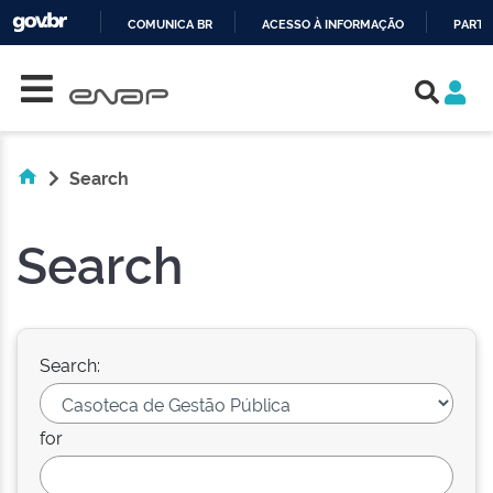
COMUNICA BR
ACESSO À INFORMAÇÃO
PARTI
Skip navigation
IR
PARA
O
CONTEÚDO
Search
Search
Search:
for