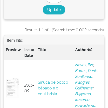
Results 1-1 of 1 (Search time: 0.002 seconds).
Item hits:
Preview
Issue
Title
Author(s)
Date
Neves, Bia
;
Barros, Denis
Sant’anna
;
Sinuca de bico: o
Milagres,
2015-
bêbado e o
Guilherme
;
05
equilibrista
Fujiyama,
Iracema
;
Kawashima,