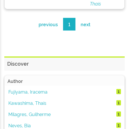
Thaís
previous
1
next
Discover
Author
Fujiyama, Iracema
1
Kawashima, Thaís
1
Milagres, Guilherme
1
Neves, Bia
1