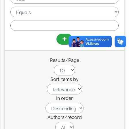
Results/Page
Sort items by
In order
Authors/record