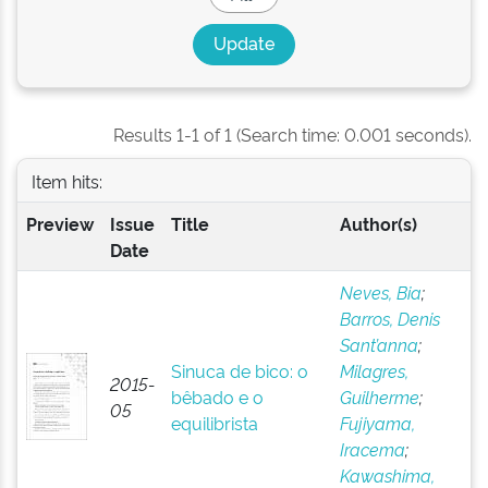
Results 1-1 of 1 (Search time: 0.001 seconds).
Item hits:
Preview
Issue
Title
Author(s)
Date
Neves, Bia
;
Barros, Denis
Sant’anna
;
Sinuca de bico: o
Milagres,
2015-
bêbado e o
Guilherme
;
05
equilibrista
Fujiyama,
Iracema
;
Kawashima,