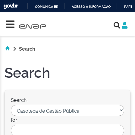
COMUNICA BR
ACESSO À INFORMAÇÃO
PARTI
Skip navigation
IR
PARA
O
CONTEÚDO
Search
Search
Search:
for