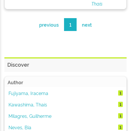
Thaís
previous
1
next
Discover
Author
Fujiyama, Iracema
1
Kawashima, Thaís
1
Milagres, Guilherme
1
Neves, Bia
1