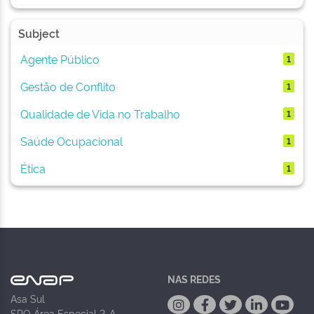
Subject
Agente Público
1
Gestão de Conflito
1
Qualidade de Vida no Trabalho
1
Saúde Ocupacional
1
Ética
1
NAS REDES
Asa Sul
SPO Área Especial 2-A