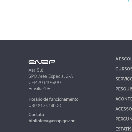
A ESCO
CURSO
Asa Sul
SPO Área Especial 2-A
SERVIÇ
CEP 70.610-900
Brasília/DF
PESQUI
ACONT
Horário de funcionamento
08h00 às 18h00
ACESSO
Contato
PERGUN
biblioteca@enap.gov.br
ESTATÍS