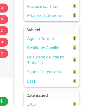
Kawashima, Thaís
1
Milagres, Guilherme
1
Subject
Agente Público
1
Gestão de Conflito
1
Qualidade de Vida no
1
Trabalho
Saúde Ocupacional
1
Ética
1
Date issued
2015
1