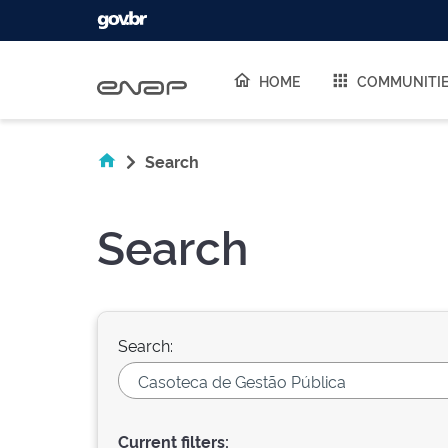
Skip navigation
HOME
COMMUNITI
Search
Search
Search:
Current filters: