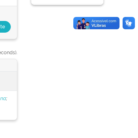
econds).
nna
;