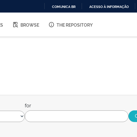
COMUNICA BR
ACESSO À INFORMAÇÃO
IR
PARA
ES
BROWSE
THE REPOSITORY
O
CONTEÚDO
for