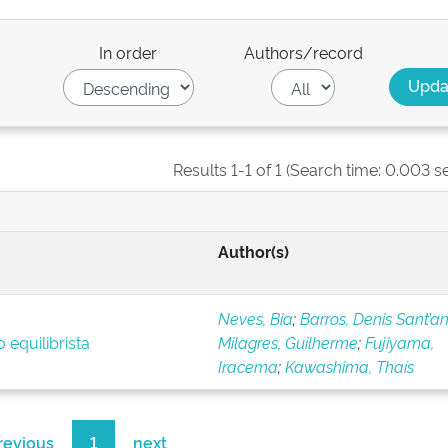
In order
Authors/record
Results 1-1 of 1 (Search time: 0.003 s
Author(s)
Neves, Bia
;
Barros, Denis Sant’a
 equilibrista
Milagres, Guilherme
;
Fujiyama,
Iracema
;
Kawashima, Thaís
revious
1
next