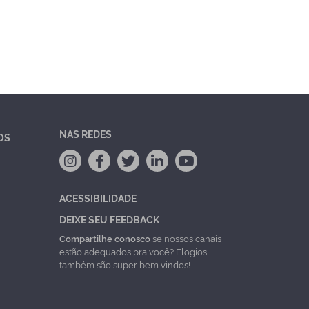
NAS REDES
OS
ACESSIBILIDADE
DEIXE SEU FEEDBACK
Compartilhe conosco
se nossos canais
estão adequados pra você? Elogios
também são super bem vindos!