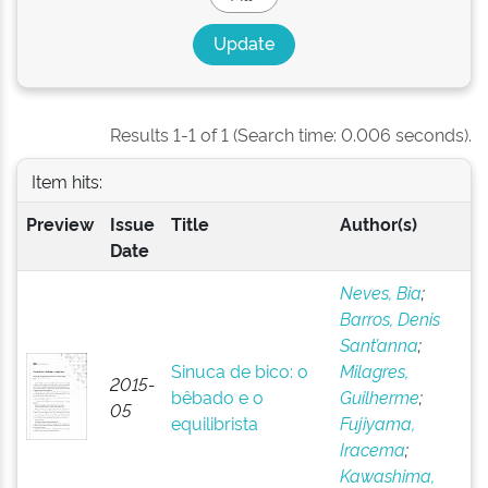
Results 1-1 of 1 (Search time: 0.006 seconds).
Item hits:
Preview
Issue
Title
Author(s)
Date
Neves, Bia
;
Barros, Denis
Sant’anna
;
Sinuca de bico: o
Milagres,
2015-
bêbado e o
Guilherme
;
05
equilibrista
Fujiyama,
Iracema
;
Kawashima,