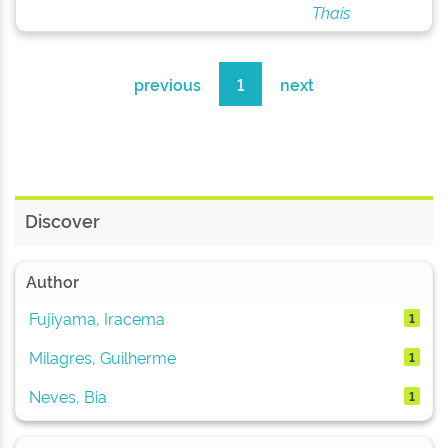
Thaís
previous
1
next
Discover
Author
Fujiyama, Iracema
1
Milagres, Guilherme
1
Neves, Bia
1