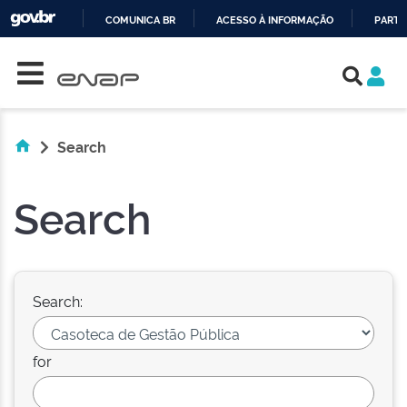
COMUNICA BR
ACESSO À INFORMAÇÃO
PARTI
Skip navigation
IR
PARA
O
CONTEÚDO
Search
Search
Search:
for