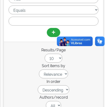
Results/Page
Sort items by
In order
Authors/record