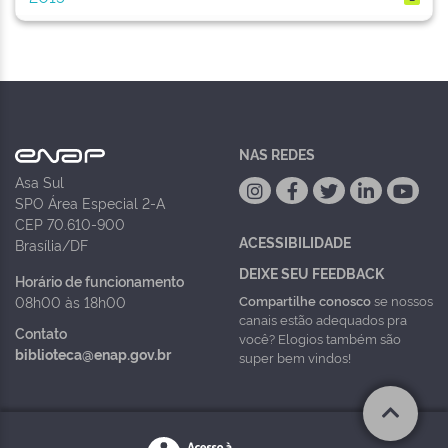
NAS REDES
Asa Sul
SPO Área Especial 2-A
CEP 70.610-900
ACESSIBILIDADE
Brasília/DF
DEIXE SEU FEEDBACK
Horário de funcionamento
Compartilhe conosco
se nossos
08h00 às 18h00
canais estão adequados pra
Contato
você? Elogios também são
biblioteca@enap.gov.br
super bem vindos!