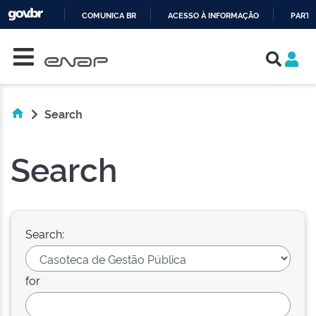
COMUNICA BR
ACESSO À INFORMAÇÃO
PARTI
Skip navigation
IR
PARA
O
CONTEÚDO
Search
Search
Search:
for