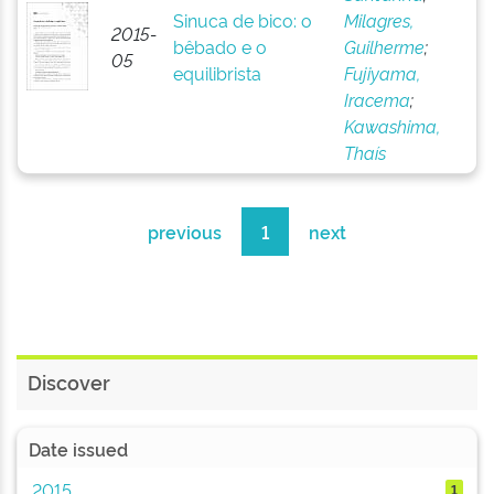
Sinuca de bico: o
Milagres,
2015-
bêbado e o
Guilherme
;
05
equilibrista
Fujiyama,
Iracema
;
Kawashima,
Thaís
previous
1
next
Discover
Date issued
2015
1