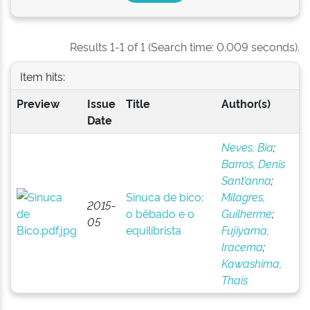
Results 1-1 of 1 (Search time: 0.009 seconds).
Item hits:
Preview
Issue
Title
Author(s)
Date
Neves, Bia
;
Barros, Denis
Sant’anna
;
Sinuca de bico:
Milagres,
2015-
o bêbado e o
Guilherme
;
05
equilibrista
Fujiyama,
Iracema
;
Kawashima,
Thaís