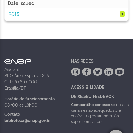
Date issued
2015
1
NAS REDES
Asa Sul
SPO Área Especial 2-A
CEP 70.610-900
ACESSIBILIDADE
Brasília/DF
DEIXE SEU FEEDBACK
Horário de funcionamento
Compartilhe conosco
se nossos
08h00 às 18h00
canais estão adequados pra
Contato
você? Elogios também são
biblioteca@enap.gov.br
super bem vindos!