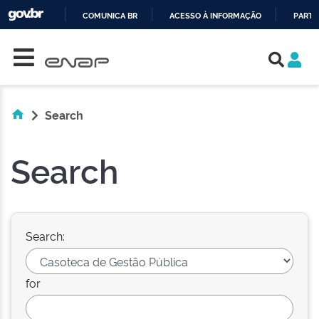
COMUNICA BR
ACESSO À INFORMAÇÃO
PARTI
Skip navigation
IR
PARA
O
CONTEÚDO
Search
Search
Search:
for