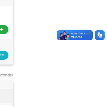
econds).