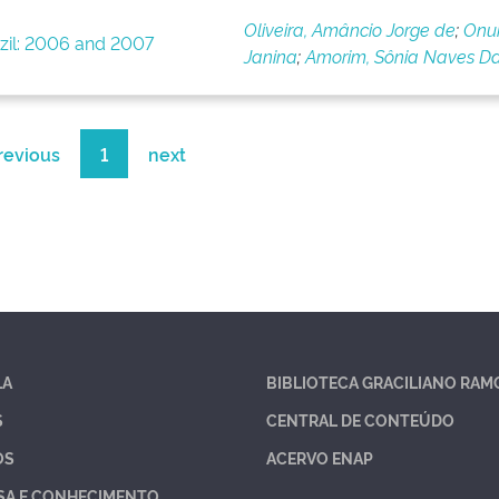
Oliveira, Amâncio Jorge de
;
Onuk
razil: 2006 and 2007
Janina
;
Amorim, Sônia Naves Da
revious
1
next
LA
BIBLIOTECA GRACILIANO RAM
S
CENTRAL DE CONTEÚDO
OS
ACERVO ENAP
SA E CONHECIMENTO