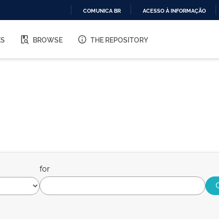
COMUNICA BR
ACESSO À INFORMAÇÃO
IR
PARA
ES
BROWSE
THE REPOSITORY
O
CONTEÚDO
for