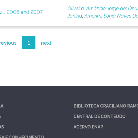
Oliveira, Amâncio Jorge de
;
Onuk
razil: 2006 and 2007
Janina
;
Amorim, Sônia Naves Da
revious
1
next
LA
BIBLIOTECA GRACILIANO RAM
S
CENTRAL DE CONTEÚDO
OS
ACERVO ENAP
SA E CONHECIMENTO