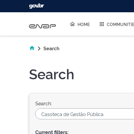
Skip navigation
HOME
COMMUNITI
Search
Search
Search:
Current filters: