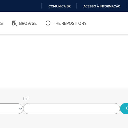
COMUNICA BR
ACESSO À INFORMAÇÃO
IR
PARA
ES
BROWSE
THE REPOSITORY
O
CONTEÚDO
for