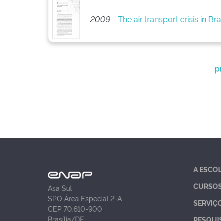
2009
The air transport crisis in B
p
A ESCO
CURSO
Asa Sul
SPO Área Especial 2-A
SERVIÇ
CEP 70.610-900
Brasília/DF
PESQUI