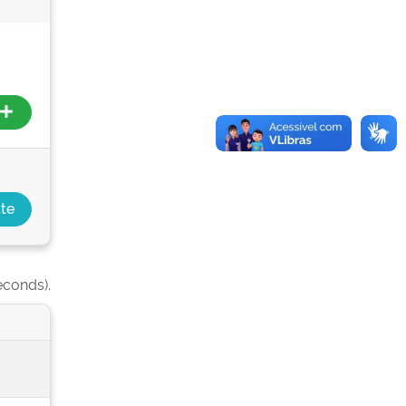
econds).