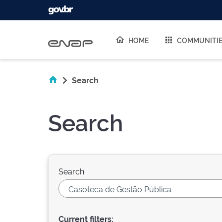
Skip navigation
HOME
COMMUNITI
Search
Search
Search:
Current filters: