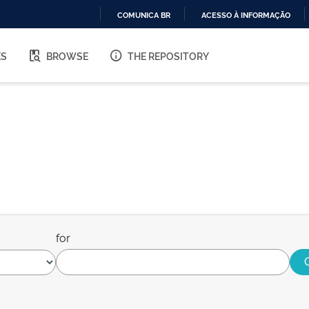
COMUNICA BR
ACESSO À INFORMAÇÃO
IR
PARA
ES
BROWSE
THE REPOSITORY
O
CONTEÚDO
for