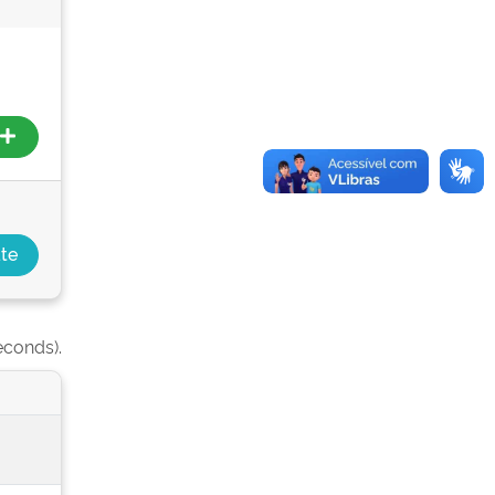
econds).