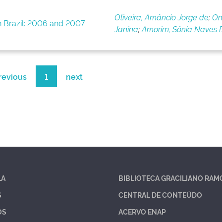
Oliveira, Amâncio Jorge de
;
On
 in Brazil: 2006 and 2007
Janina
;
Amorim, Sônia Naves 
revious
1
next
LA
BIBLIOTECA GRACILIANO RAM
S
CENTRAL DE CONTEÚDO
OS
ACERVO ENAP