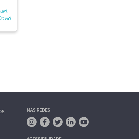
uki,
David
NAS REDES
OS
ACESSIBILIDADE