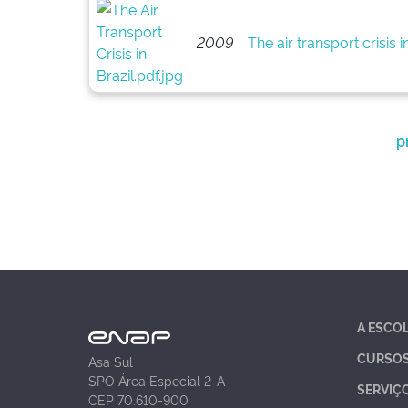
2009
The air transport crisis
p
A ESCO
CURSO
Asa Sul
SPO Área Especial 2-A
SERVIÇ
CEP 70.610-900