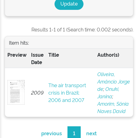
Results 1-1 of 1 (Search time: 0.002 seconds).
Item hits:
Preview
Issue
Title
Author(s)
Date
Oliveira,
Amâncio Jorge
The air transport
de
;
Onuki,
2009
crisis in Brazil:
Janina
;
2006 and 2007
Amorim, Sônia
Naves David
previous
1
next