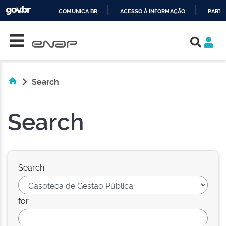
COMUNICA BR
ACESSO À INFORMAÇÃO
PARTI
Skip navigation
IR
PARA
O
CONTEÚDO
Search
Search
Search:
for