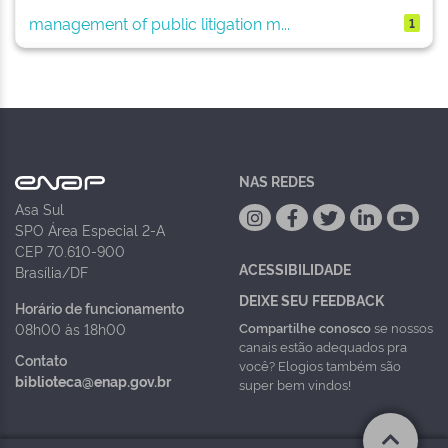
management of public litigation m...
1
NAS REDES
Asa Sul
SPO Área Especial 2-A
CEP 70.610-900
ACESSIBILIDADE
Brasília/DF
DEIXE SEU FEEDBACK
Horário de funcionamento
Compartilhe conosco
se nossos
08h00 às 18h00
canais estão adequados pra
Contato
você? Elogios também são
biblioteca@enap.gov.br
super bem vindos!