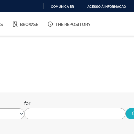
COMUNICA BR
ACESSO À INFORMAÇÃO
IR
PARA
ES
BROWSE
THE REPOSITORY
O
CONTEÚDO
for