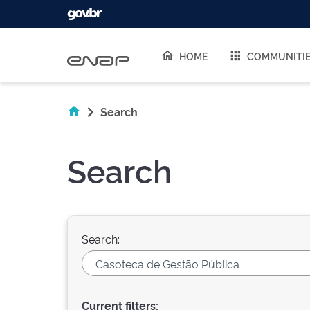
Skip navigation
HOME
COMMUNITI
Search
Search
Search:
Current filters: