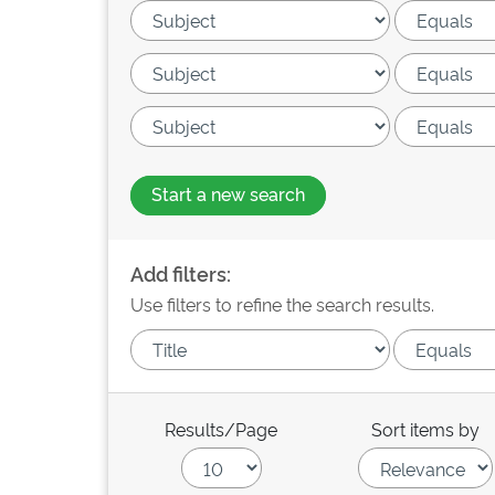
Start a new search
Add filters:
Use filters to refine the search results.
Results/Page
Sort items by