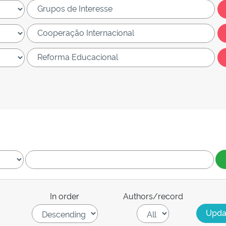
In order
Authors/record