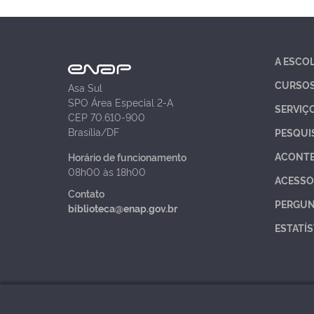
A ESCO
CURSO
Asa Sul
SPO Área Especial 2-A
SERVIÇ
CEP 70.610-900
Brasília/DF
PESQUI
ACONT
Horário de funcionamento
08h00 às 18h00
ACESSO
Contato
PERGUN
biblioteca@enap.gov.br
ESTATÍS