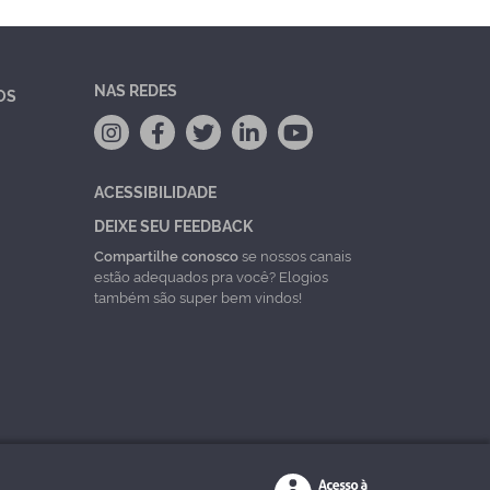
NAS REDES
OS
ACESSIBILIDADE
DEIXE SEU FEEDBACK
Compartilhe conosco
se nossos canais
estão adequados pra você? Elogios
também são super bem vindos!