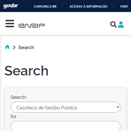
COMUNICA BR
ACESSO À INFORMAÇÃO
PARTI
Skip navigation
IR
PARA
O
CONTEÚDO
Search
Search
Search:
for