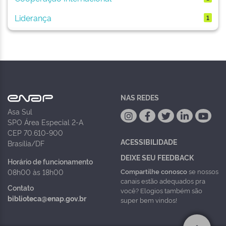
Liderança
1
NAS REDES
Asa Sul
SPO Área Especial 2-A
CEP 70.610-900
ACESSIBILIDADE
Brasília/DF
DEIXE SEU FEEDBACK
Horário de funcionamento
Compartilhe conosco
se nossos
08h00 às 18h00
canais estão adequados pra
Contato
você? Elogios também são
biblioteca@enap.gov.br
super bem vindos!