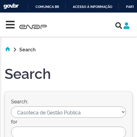
COMUNICA BR
ACESSO À INFORMAÇÃO
PARTI
Skip navigation
IR
PARA
O
CONTEÚDO
Search
Search
Search:
for