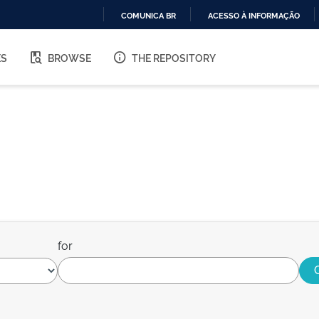
COMUNICA BR
ACESSO À INFORMAÇÃO
IR
PARA
ES
BROWSE
THE REPOSITORY
O
CONTEÚDO
for