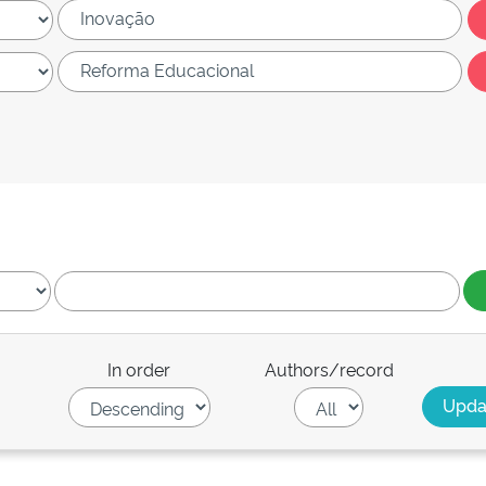
In order
Authors/record