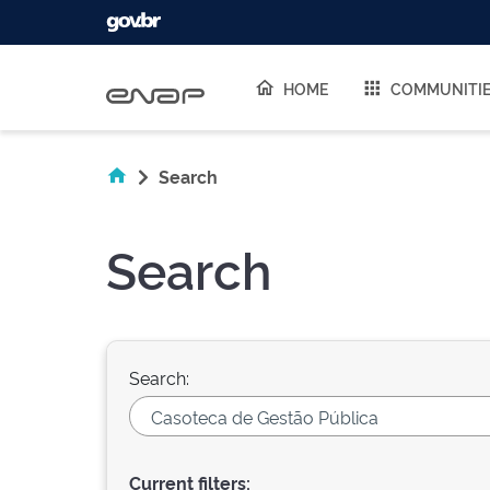
Skip navigation
HOME
COMMUNITI
Search
Search
Search:
Current filters: