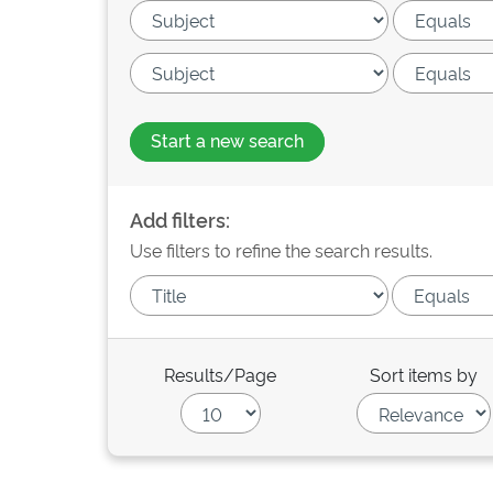
Start a new search
Add filters:
Use filters to refine the search results.
Results/Page
Sort items by