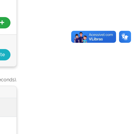
econds).