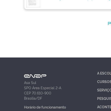
p
A ESCO
CURSO
Asa Sul
SPO Área Especial 2-A
SERVIÇ
CEP 70.610-900
Brasília/DF
PESQUI
ACONT
Horário de funcionamento