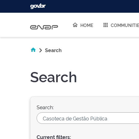
Skip navigation
HOME
COMMUNITI
Search
Search
Search:
Current filters: