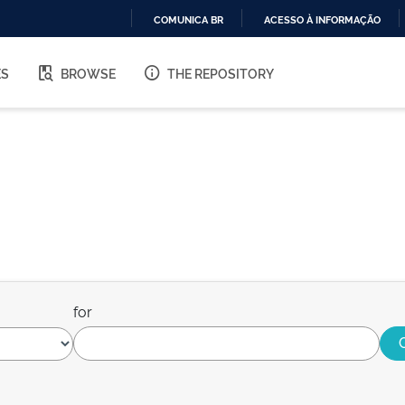
COMUNICA BR
ACESSO À INFORMAÇÃO
IR
PARA
ES
BROWSE
THE REPOSITORY
O
CONTEÚDO
for