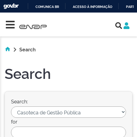
COMUNICA BR
ACESSO À INFORMAÇÃO
PARTI
Skip navigation
IR
PARA
O
CONTEÚDO
Search
Search
Search:
for