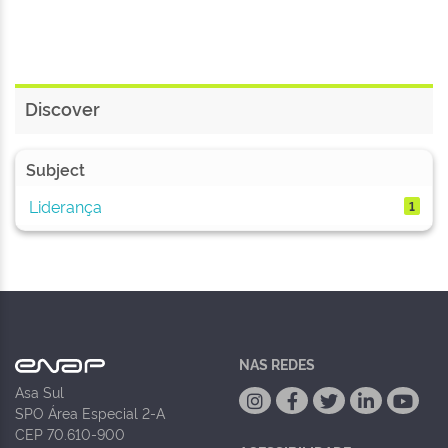
Discover
Subject
Liderança
1
NAS REDES
Asa Sul
SPO Área Especial 2-A
CEP 70.610-900