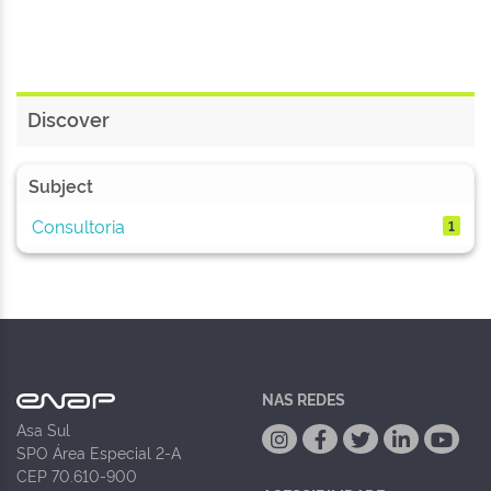
Discover
Subject
Consultoria
1
NAS REDES
Asa Sul
SPO Área Especial 2-A
CEP 70.610-900