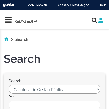
COMUNICA BR
ACESSO À INFORMAÇÃO
PARTI
Skip navigation
IR
PARA
O
CONTEÚDO
Search
Search
Search:
for