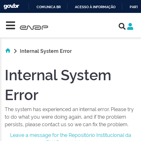
COMUNICA BR
ACESSO À INFORMAÇÃO
PARTI
Skip navigation
IR
PARA
O
CONTEÚDO
Internal System Error
Internal System
Error
The system has experienced an internal error. Please try
to do what you were doing again, and if the problem
persists, please contact us so we can fix the problem.
Leave a message for the Repositório Institucional da