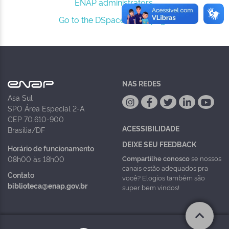
ENAP administrators.
Go to the DSpace home page
NAS REDES
Asa Sul
SPO Área Especial 2-A
CEP 70.610-900
ACESSIBILIDADE
Brasília/DF
DEIXE SEU FEEDBACK
Horário de funcionamento
Compartilhe conosco
se nossos
08h00 às 18h00
canais estão adequados pra
Contato
você? Elogios também são
biblioteca@enap.gov.br
super bem vindos!