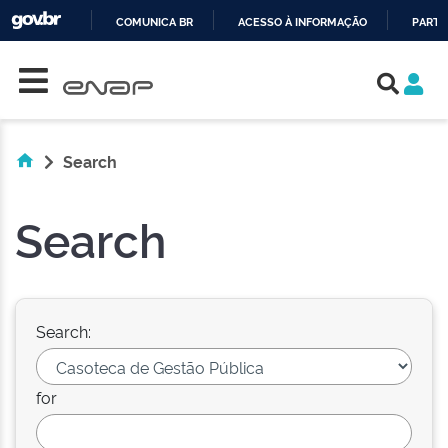
COMUNICA BR
ACESSO À INFORMAÇÃO
PARTI
Skip navigation
IR
PARA
O
CONTEÚDO
Search
Search
Search:
for