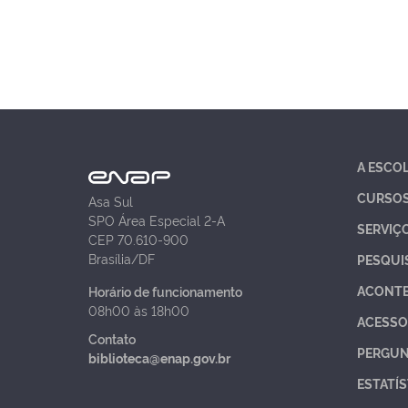
A ESCO
CURSO
Asa Sul
SPO Área Especial 2-A
SERVIÇ
CEP 70.610-900
Brasília/DF
PESQUI
ACONT
Horário de funcionamento
08h00 às 18h00
ACESSO
Contato
PERGUN
biblioteca@enap.gov.br
ESTATÍS