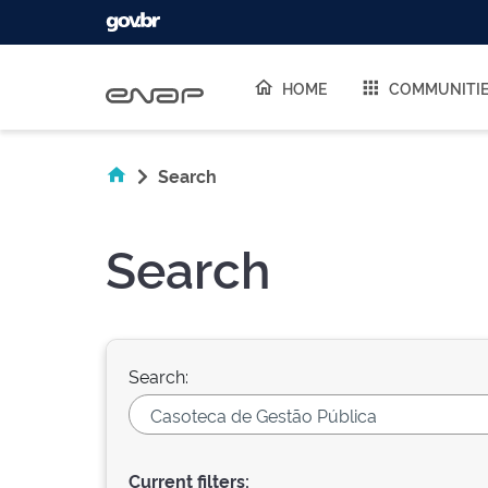
Skip navigation
HOME
COMMUNITI
Search
Search
Search:
Current filters: