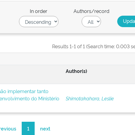
In order
Authors/record
Results 1-1 of 1 (Search time: 0.003 s
Author(s)
ão implementar tanto
nvolvimento do Ministério
Shimotakahara, Leslie
revious
1
next