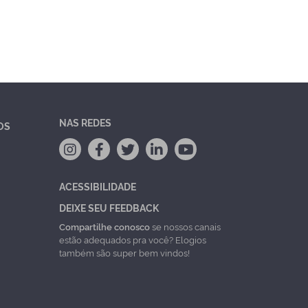
NAS REDES
OS
ACESSIBILIDADE
DEIXE SEU FEEDBACK
Compartilhe conosco
se nossos canais
estão adequados pra você? Elogios
também são super bem vindos!