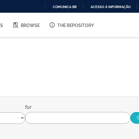
COMUNICA BR
ACESSO À INFORMAÇÃO
IR
PARA
ES
BROWSE
THE REPOSITORY
O
CONTEÚDO
for