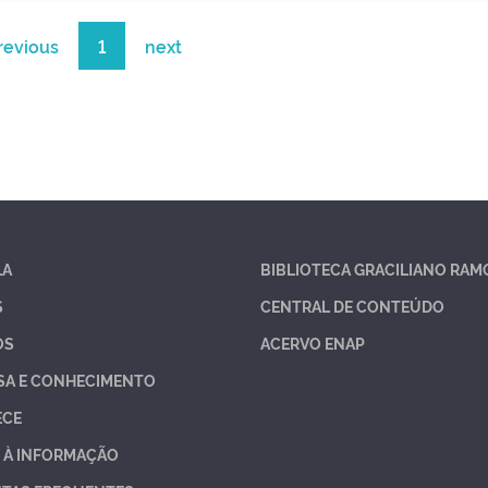
revious
1
next
LA
BIBLIOTECA GRACILIANO RAM
S
CENTRAL DE CONTEÚDO
OS
ACERVO ENAP
SA E CONHECIMENTO
ECE
 À INFORMAÇÃO