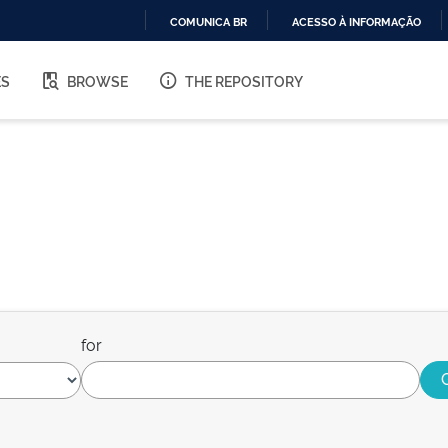
COMUNICA BR
ACESSO À INFORMAÇÃO
IR
PARA
ES
BROWSE
THE REPOSITORY
O
CONTEÚDO
for