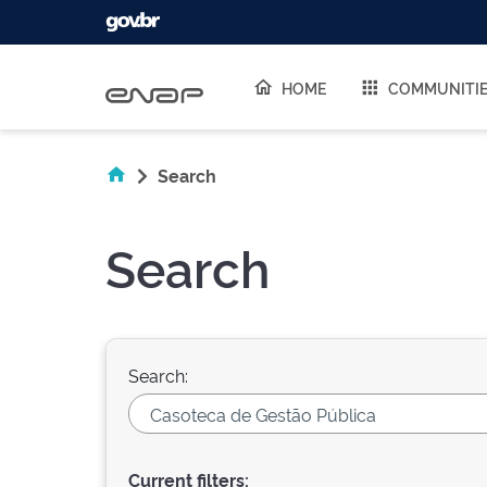
Skip navigation
HOME
COMMUNITI
Search
Search
Search:
Current filters: