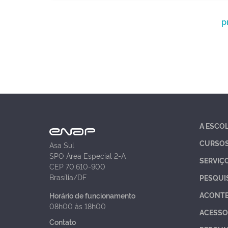
p
A ESCO
CURSO
Asa Sul
SPO Área Especial 2-A
SERVIÇ
CEP 70.610-900
Brasília/DF
PESQUI
ACONT
Horário de funcionamento
08h00 às 18h00
ACESSO
Contato