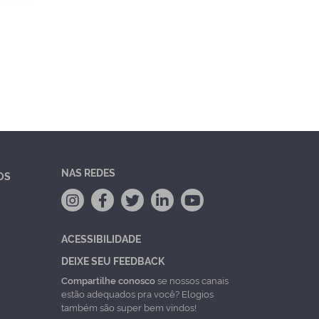
NAS REDES
OS
ACESSIBILIDADE
DEIXE SEU FEEDBACK
Compartilhe conosco
se nossos canais
estão adequados pra você? Elogios
também são super bem vindos!