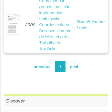
Como sonhar
grande, mas não
implementar
tanto assim:
Shimotakahara,
2009
Coordenação de
Leslie
Desenvolvimento
do Ministério do
Trabalho da
Jordânia
previous
1
next
Discover