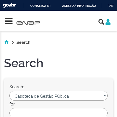
COMUNICA BR
ACESSO À INFORMAÇÃO
PARTI
Skip navigation
IR
PARA
O
CONTEÚDO
Search
Search
Search:
for