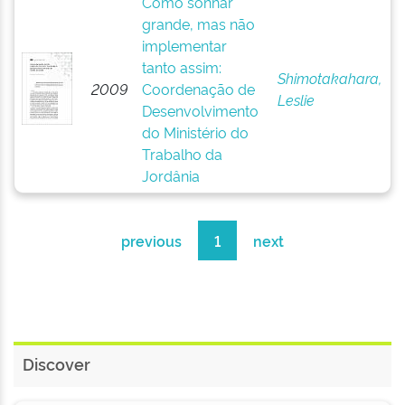
Como sonhar
grande, mas não
implementar
tanto assim:
Shimotakahara,
2009
Coordenação de
Leslie
Desenvolvimento
do Ministério do
Trabalho da
Jordânia
previous
1
next
Discover