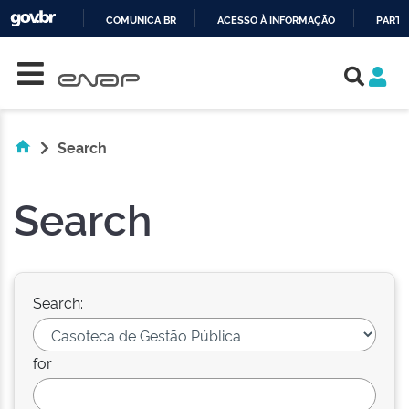
COMUNICA BR
ACESSO À INFORMAÇÃO
PARTI
Skip navigation
IR
PARA
O
CONTEÚDO
Search
Search
Search:
for