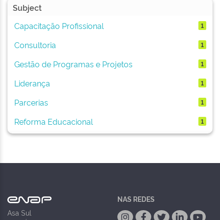
Subject
Capacitação Profissional
1
Consultoria
1
Gestão de Programas e Projetos
1
Liderança
1
Parcerias
1
Reforma Educacional
1
NAS REDES
Asa Sul