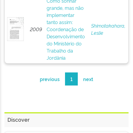
Como sonhar
grande, mas não
implementar
tanto assim:
Shimotakahara,
2009
Coordenação de
Leslie
Desenvolvimento
do Ministério do
Trabalho da
Jordânia
previous
1
next
Discover