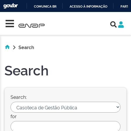
COMUNICA BR
ACESSO À INFORMAÇÃO
PARTI
Skip navigation
IR
PARA
O
CONTEÚDO
Search
Search
Search:
for