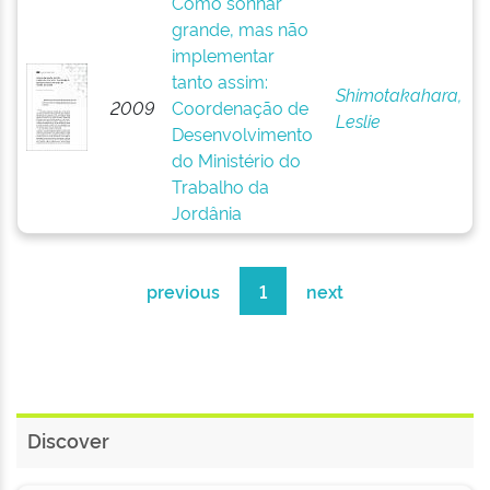
Como sonhar
grande, mas não
implementar
tanto assim:
Shimotakahara,
2009
Coordenação de
Leslie
Desenvolvimento
do Ministério do
Trabalho da
Jordânia
previous
1
next
Discover