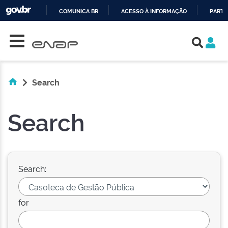
COMUNICA BR
ACESSO À INFORMAÇÃO
PARTI
Skip navigation
IR
PARA
O
CONTEÚDO
Search
Search
Search:
for