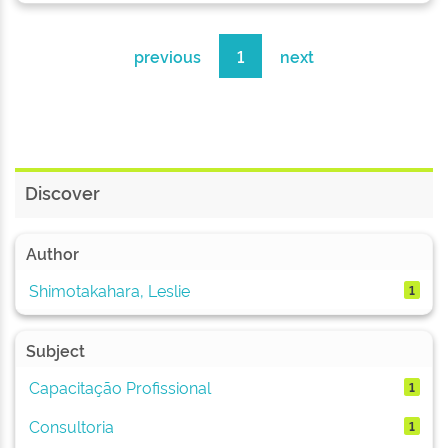
previous
1
next
Discover
Author
Shimotakahara, Leslie
1
Subject
Capacitação Profissional
1
Consultoria
1