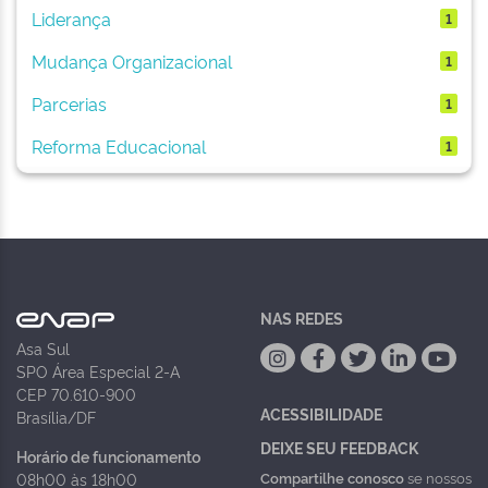
Liderança
1
Mudança Organizacional
1
Parcerias
1
Reforma Educacional
1
NAS REDES
Asa Sul
SPO Área Especial 2-A
CEP 70.610-900
ACESSIBILIDADE
Brasília/DF
DEIXE SEU FEEDBACK
Horário de funcionamento
Compartilhe conosco
se nossos
08h00 às 18h00