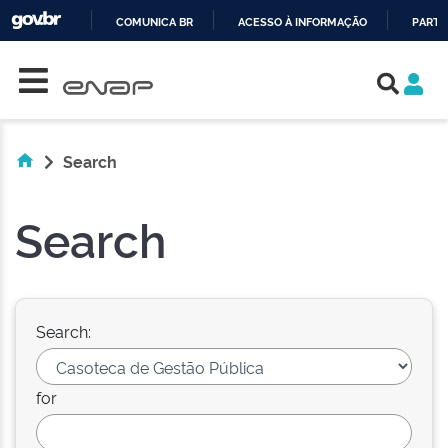
COMUNICA BR
ACESSO À INFORMAÇÃO
PARTI
Skip navigation
IR
PARA
O
CONTEÚDO
Search
Search
Search:
for