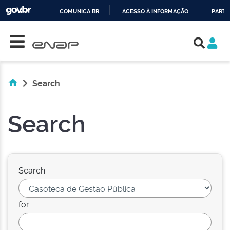
COMUNICA BR
ACESSO À INFORMAÇÃO
PARTI
Skip navigation
IR
PARA
O
CONTEÚDO
Search
Search
Search:
for