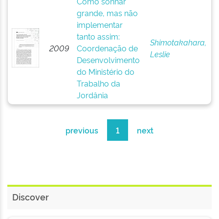
Como sonhar
grande, mas não
implementar
tanto assim:
Shimotakahara,
2009
Coordenação de
Leslie
Desenvolvimento
do Ministério do
Trabalho da
Jordânia
previous
1
next
Discover