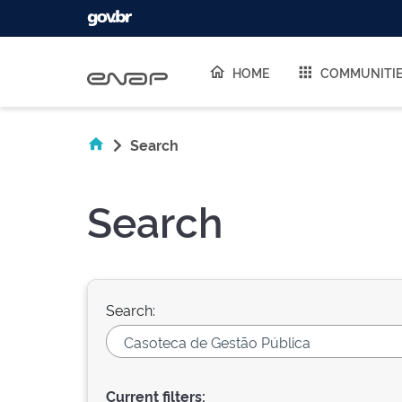
Skip navigation
HOME
COMMUNITI
Search
Search
Search:
Current filters: