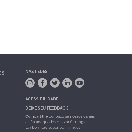
NAS REDES
OS
ACESSIBILIDADE
DEIXE SEU FEEDBACK
Compartilhe conosco
se nossos canais
estão adequados pra você? Elogios
também são super bem vindos!