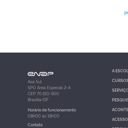
p
A ESCO
CURSO
Asa Sul
SPO Área Especial 2-A
SERVIÇ
CEP 70.610-900
Brasília/DF
PESQUI
ACONT
Horário de funcionamento
08h00 às 18h00
ACESSO
Contato