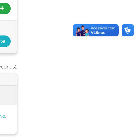
econds).
ana
;