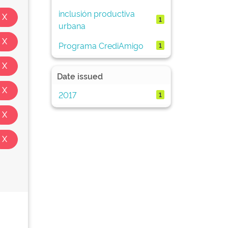
inclusión productiva
1
urbana
Programa CrediAmigo
1
Date issued
2017
1