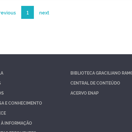
revious
1
next
LA
BIBLIOTECA GRACILIANO RAM
S
CENTRAL DE CONTEÚDO
OS
ACERVO ENAP
SA E CONHECIMENTO
ECE
 À INFORMAÇÃO