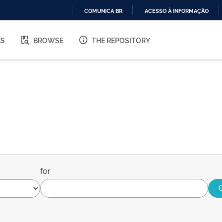
COMUNICA BR
ACESSO À INFORMAÇÃO
IR
PARA
ES
BROWSE
THE REPOSITORY
O
CONTEÚDO
for