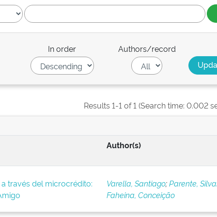
In order
Authors/record
Results 1-1 of 1 (Search time: 0.002 s
Author(s)
a través del microcrédito:
Varella, Santiago
;
Parente, Silv
iAmigo
Faheina, Conceição