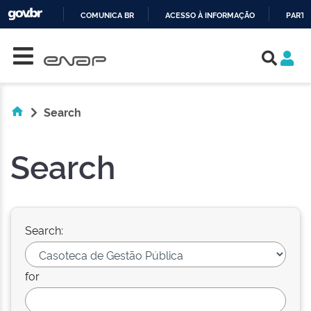
COMUNICA BR
ACESSO À INFORMAÇÃO
PARTI
Skip navigation
IR
PARA
O
CONTEÚDO
Search
Search
Search:
for