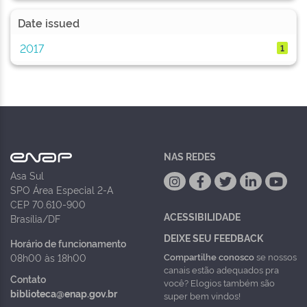
Date issued
2017
1
NAS REDES
Asa Sul
SPO Área Especial 2-A
CEP 70.610-900
ACESSIBILIDADE
Brasília/DF
DEIXE SEU FEEDBACK
Horário de funcionamento
Compartilhe conosco
se nossos
08h00 às 18h00
canais estão adequados pra
Contato
você? Elogios também são
biblioteca@enap.gov.br
super bem vindos!