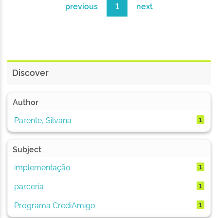
previous
1
next
Discover
Author
Parente, Silvana
1
Subject
implementação
1
parceria
1
Programa CrediAmigo
1