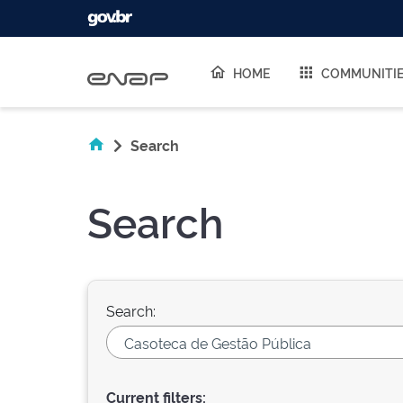
Skip navigation
HOME
COMMUNITI
Search
Search
Search:
Current filters: