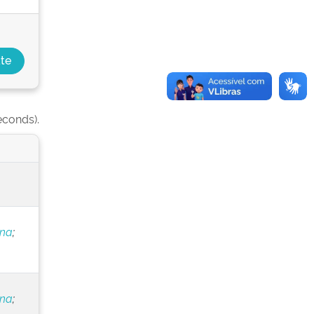
econds).
ana
;
ana
;