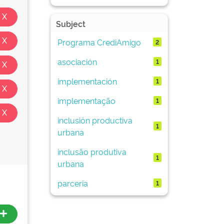
Subject
Programa CrediAmigo
2
asociación
1
implementación
1
implementação
1
inclusión productiva
1
urbana
inclusão produtiva
1
urbana
parceria
1