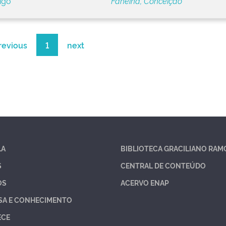
igo
Faheina, Conceição
revious
1
next
LA
BIBLIOTECA GRACILIANO RAM
S
CENTRAL DE CONTEÚDO
OS
ACERVO ENAP
SA E CONHECIMENTO
ECE