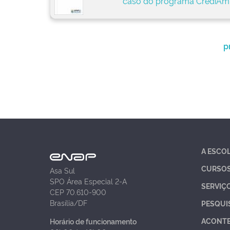
caso do programa CrediAm
p
A ESCO
CURSO
Asa Sul
SPO Área Especial 2-A
SERVIÇ
CEP 70.610-900
Brasília/DF
PESQUI
ACONT
Horário de funcionamento