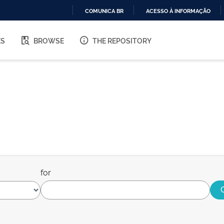
COMUNICA BR
ACESSO À INFORMAÇÃO
IR
PARA
ES
BROWSE
THE REPOSITORY
O
CONTEÚDO
for