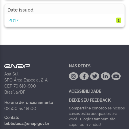
Date issued
2017
1
NAS REDES
Asa Sul
SPO Área Especial 2-A
CEP 70.610-900
ACESSIBILIDADE
Brasília/DF
DEIXE SEU FEEDBACK
Horário de funcionamento
Compartilhe conosco
se nossos
08h00 às 18h00
canais estão adequados pra
Contato
você? Elogios também são
biblioteca@enap.gov.br
super bem vindos!