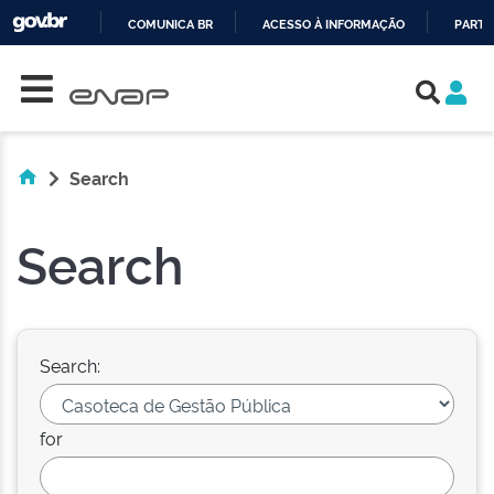
COMUNICA BR
ACESSO À INFORMAÇÃO
PARTI
Skip navigation
IR
PARA
O
CONTEÚDO
Search
Search
Search:
for